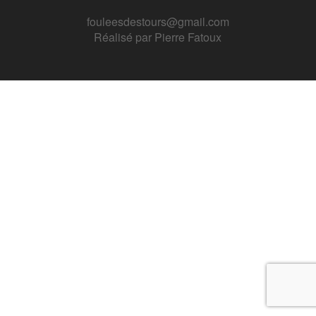
fouleesdestours@gmail.com
Réalisé par
Pierre Fatoux