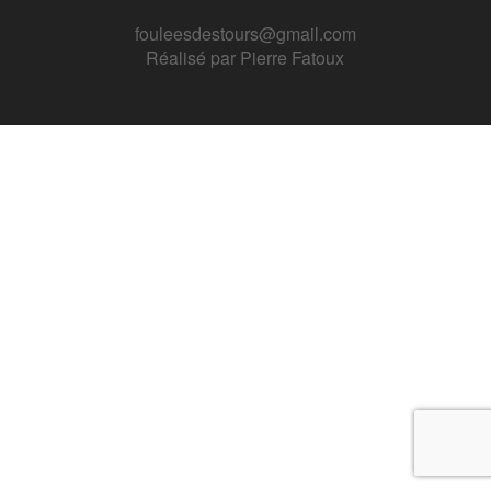
fouleesdestours@gmail.com
Réalisé par
Pierre Fatoux