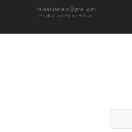
fouleesdestours@gmail.com
Réalisé par
Pierre Fatoux