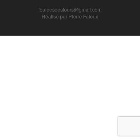
fouleesdestours@gmail.com
Réalisé par
Pierre Fatoux