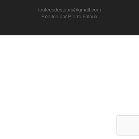
fouleesdestours@gmail.com
Réalisé par
Pierre Fatoux