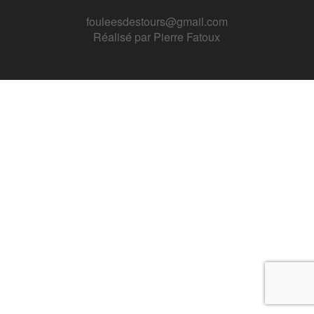
fouleesdestours@gmail.com
Réalisé par
Pierre Fatoux