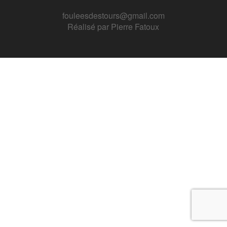
fouleesdestours@gmail.com
Réalisé par
Pierre Fatoux