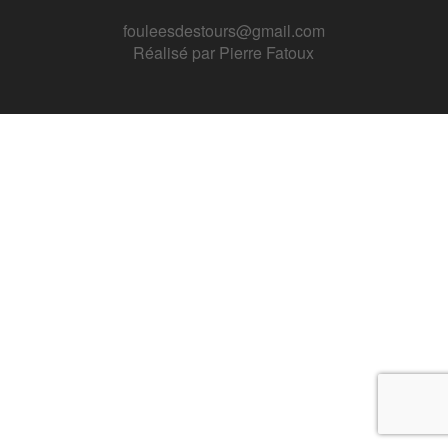
fouleesdestours@gmail.com
Réalisé par
Pierre Fatoux