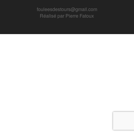
fouleesdestours@gmail.com
Réalisé par
Pierre Fatoux