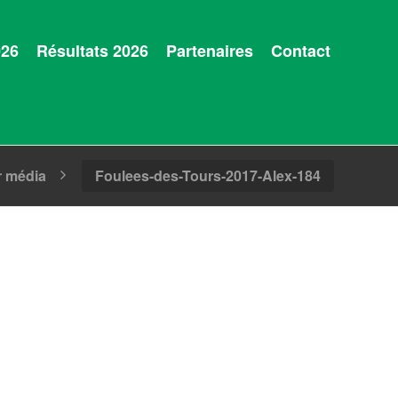
026
Résultats 2026
Partenaires
Contact
r média
Foulees-des-Tours-2017-Alex-184