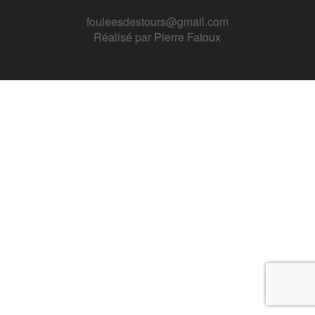
fouleesdestours@gmail.com
Réalisé par
Pierre Fatoux