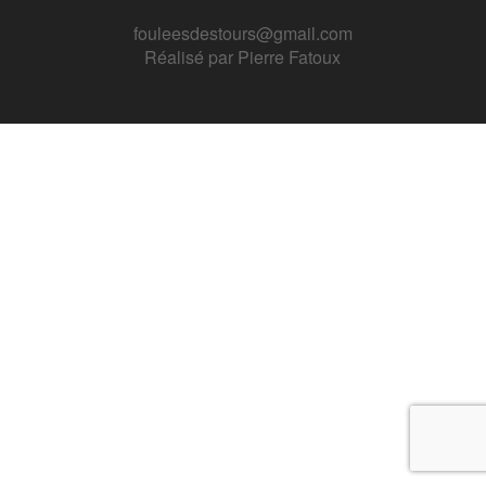
fouleesdestours@gmail.com
Réalisé par
Pierre Fatoux