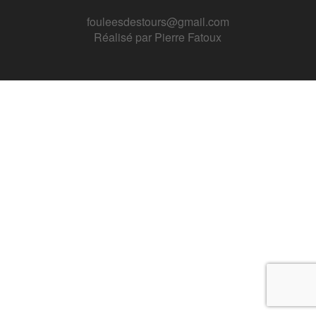
fouleesdestours@gmail.com
Réalisé par
Pierre Fatoux