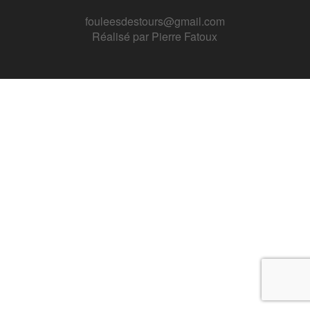
fouleesdestours@gmail.com
Réalisé par
Pierre Fatoux