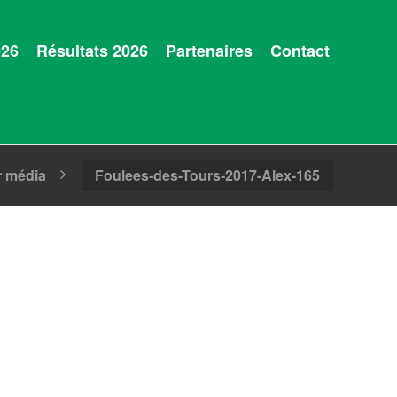
026
Résultats 2026
Partenaires
Contact
r média
Foulees-des-Tours-2017-Alex-165