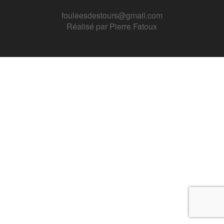
fouleesdestours@gmail.com
Réalisé par
Pierre Fatoux