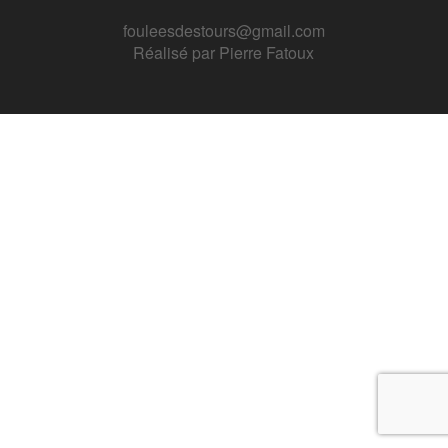
fouleesdestours@gmail.com
Réalisé par
Pierre Fatoux