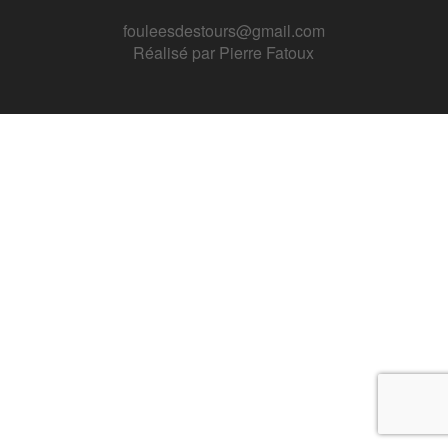
fouleesdestours@gmail.com
Réalisé par
Pierre Fatoux