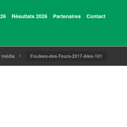
026
Résultats 2026
Partenaires
Contact
r média
Foulees-des-Tours-2017-Alex-101