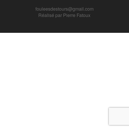
fouleesdestours@gmail.com
Réalisé par
Pierre Fatoux