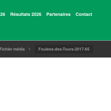
026
Résultats 2026
Partenaires
Contact
Fichier média
Foulees-des-Tours-2017-65