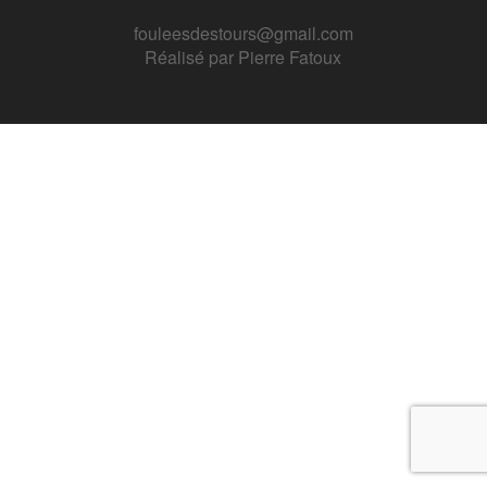
fouleesdestours@gmail.com
Réalisé par
Pierre Fatoux