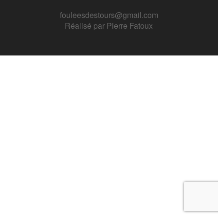
fouleesdestours@gmail.com
Réalisé par
Pierre Fatoux