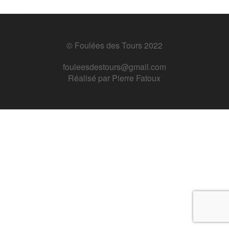
© Foulées des Tours 2022
fouleesdestours@gmail.com
Réalisé par
Pierre Fatoux