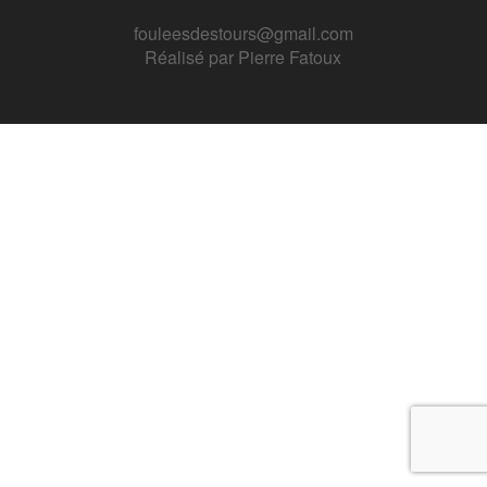
fouleesdestours@gmail.com
Réalisé par
Pierre Fatoux