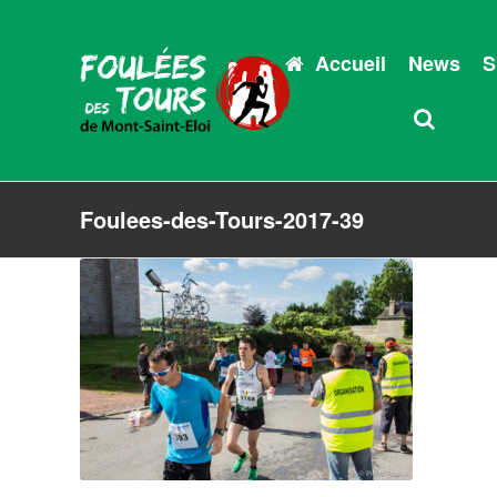
Accueil
News
S
Foulees-des-Tours-2017-39