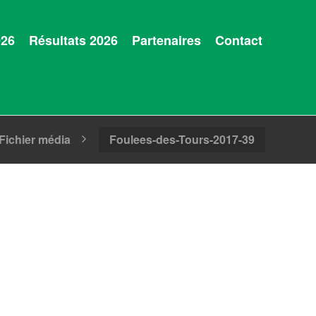
026
Résultats 2026
Partenaires
Contact
Fichier média
Foulees-des-Tours-2017-39