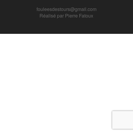
fouleesdestours@gmail.com
Réalisé par
Pierre Fatoux