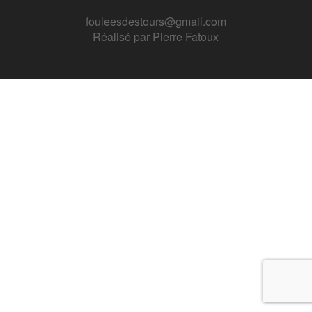
fouleesdestours@gmail.com
Réalisé par
Pierre Fatoux