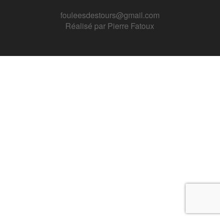
fouleesdestours@gmail.com
Réalisé par
Pierre Fatoux