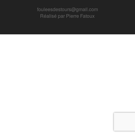
fouleesdestours@gmail.com
Réalisé par
Pierre Fatoux