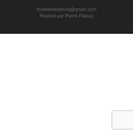
fouleesdestours@gmail.com
Réalisé par
Pierre Fatoux