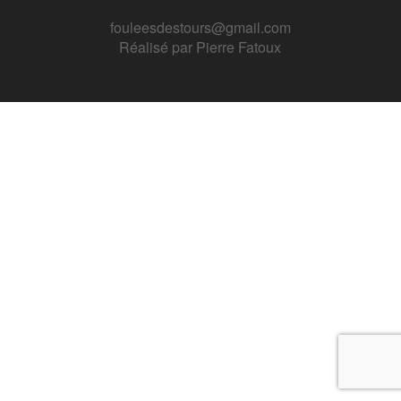
fouleesdestours@gmail.com
Réalisé par
Pierre Fatoux