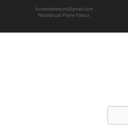
fouleesdestours@gmail.com
Réalisé par
Pierre Fatoux