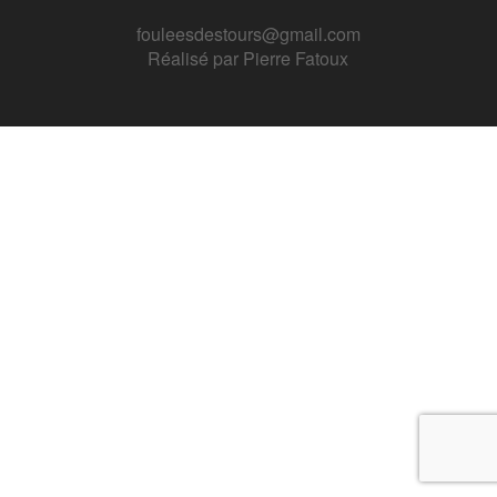
fouleesdestours@gmail.com
Réalisé par
Pierre Fatoux