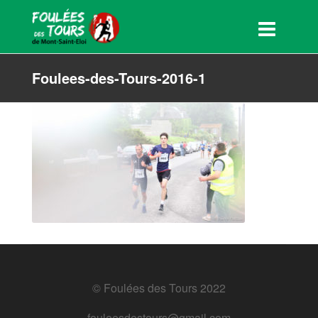
Foulees-des-Tours-2016-1
© Foulées des Tours 2022
fouleesdestours@gmail.com