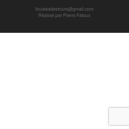
fouleesdestours@gmail.com
Réalisé par
Pierre Fatoux