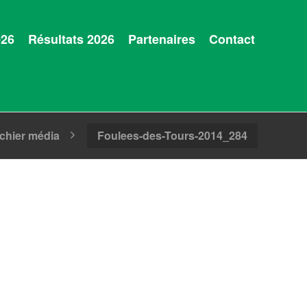
026
Résultats 2026
Partenaires
Contact
ichier média
Foulees-des-Tours-2014_284