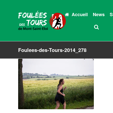
Accueil
News
S
Foulees-des-Tours-2014_278