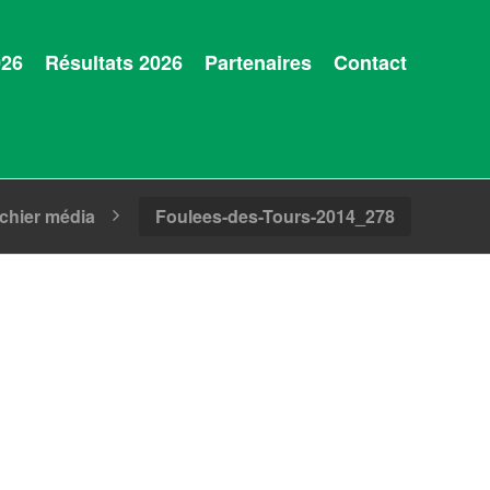
026
Résultats 2026
Partenaires
Contact
ichier média
Foulees-des-Tours-2014_278