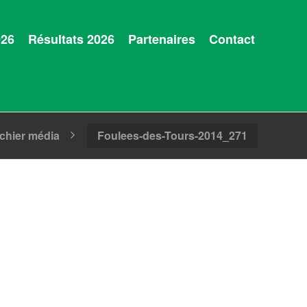
026
Résultats 2026
Partenaires
Contact
ichier média
Foulees-des-Tours-2014_271