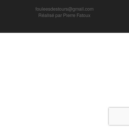
fouleesdestours@gmail.com
Réalisé par
Pierre Fatoux