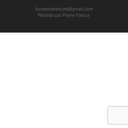
fouleesdestours@gmail.com
Réalisé par
Pierre Fatoux