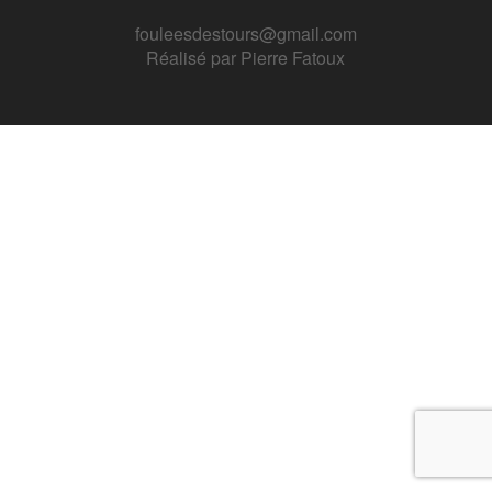
fouleesdestours@gmail.com
Réalisé par
Pierre Fatoux