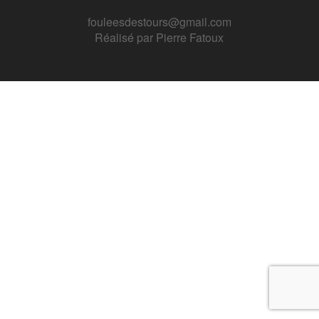
fouleesdestours@gmail.com
Réalisé par
Pierre Fatoux