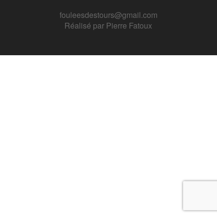
fouleesdestours@gmail.com
Réalisé par
Pierre Fatoux