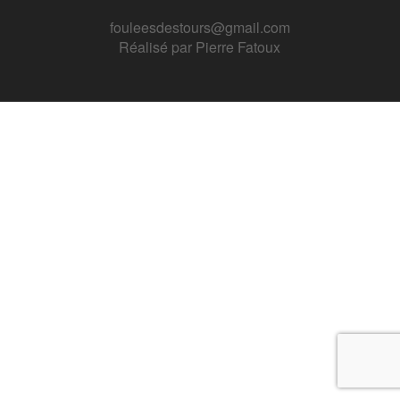
fouleesdestours@gmail.com
Réalisé par
Pierre Fatoux