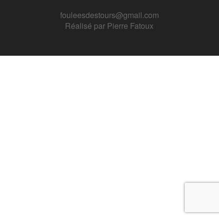
fouleesdestours@gmail.com
Réalisé par
Pierre Fatoux