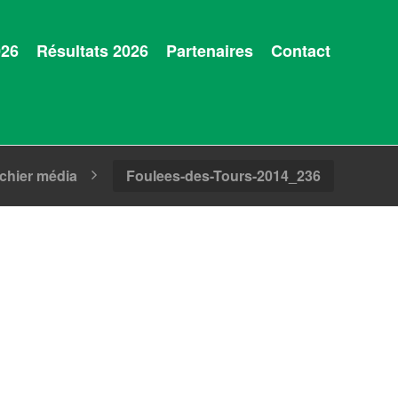
026
Résultats 2026
Partenaires
Contact
ichier média
Foulees-des-Tours-2014_236