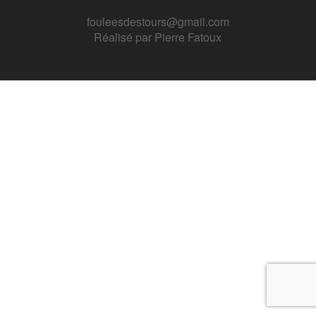
fouleesdestours@gmail.com
Réalisé par
Pierre Fatoux