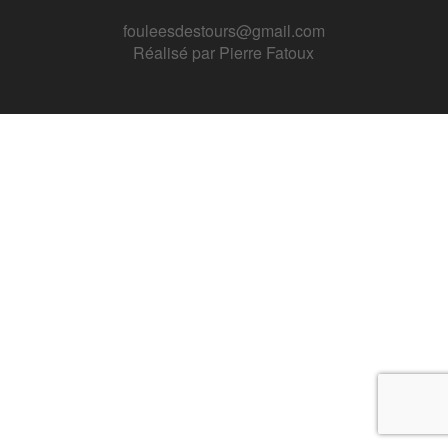
fouleesdestours@gmail.com
Réalisé par
Pierre Fatoux