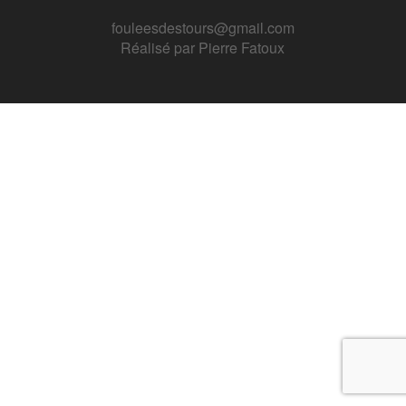
fouleesdestours@gmail.com
Réalisé par
Pierre Fatoux